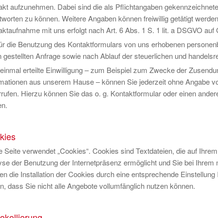
akt aufzunehmen. Dabei sind die als Pflichtangaben gekennzeichnete
tworten zu können. Weitere Angaben können freiwillig getätigt werd
ktaufnahme mit uns erfolgt nach Art. 6 Abs. 1 S. 1 lit. a DSGVO auf Gru
für die Benutzung des Kontaktformulars von uns erhobenen persone
 gestellten Anfrage sowie nach Ablauf der steuerlichen und handelsr
 einmal erteilte Einwilligung – zum Beispiel zum Zwecke der Zusendu
rmationen aus unserem Hause – können Sie jederzeit ohne Angabe von
rrufen. Hierzu können Sie das o. g. Kontaktformular oder einen and
en.
kies
e Seite verwendet „Cookies“. Cookies sind Textdateien, die auf Ihre
yse der Benutzung der Internetpräsenz ermöglicht und Sie bei Ihrem
n die Installation der Cookies durch eine entsprechende Einstellung
n, dass Sie nicht alle Angebote vollumfänglich nutzen können.
okollierung