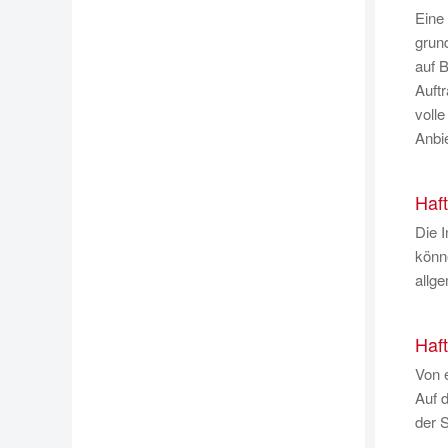
Eine
grund
auf B
Auftr
volle
Anbie
Haft
Die I
könne
allg
Haft
Von e
Auf d
der S