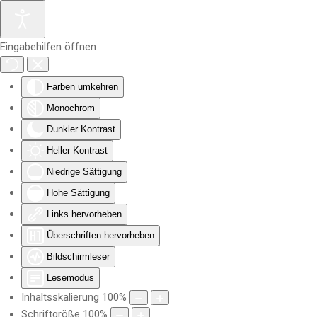
Zum Hauptinhalt springen
Eingabehilfen öffnen
Farben umkehren
Monochrom
Dunkler Kontrast
Heller Kontrast
Niedrige Sättigung
Hohe Sättigung
Links hervorheben
Überschriften hervorheben
Bildschirmleser
Lesemodus
Inhaltsskalierung
100
%
Schriftgröße
100
%