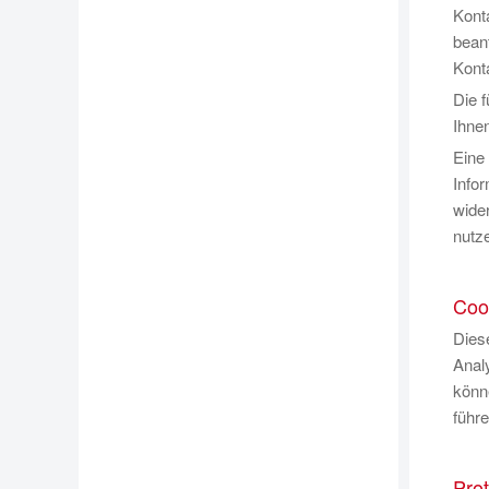
Kont
bean
Konta
Die 
Ihnen
Eine
Info
wide
nutz
Coo
Dies
Anal
könne
führe
Prot