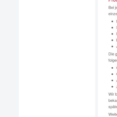
Bei j
einze
Die 
folg
Wir b
beka
spät
Weit