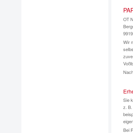
PAR
OT N
Berg
9919
Wir 
selb
zuve
Voßb
Nach
Erh
Sie k
z. B
beisp
eige
Bei F