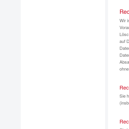
Rec
Wir i
Vora
Lösc
auf 
Date
Date
Absat
ohne 
Rec
Sie 
(ins
Rec