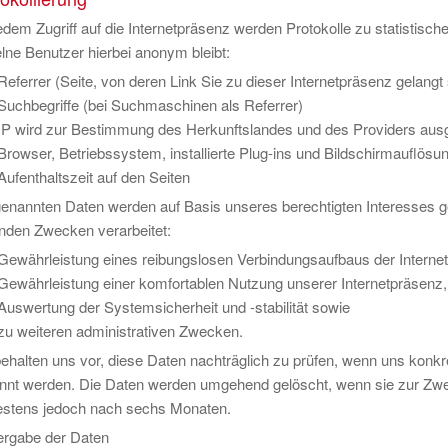
edem Zugriff auf die Internetpräsenz werden Protokolle zu statistisch
lne Benutzer hierbei anonym bleibt:
Referrer (Seite, von deren Link Sie zu dieser Internetpräsenz gelangt 
Suchbegriffe (bei Suchmaschinen als Referrer)
IP wird zur Bestimmung des Herkunftslandes und des Providers aus
Browser, Betriebssystem, installierte Plug-ins und Bildschirmauflösu
Aufenthaltszeit auf den Seiten
genannten Daten werden auf Basis unseres berechtigten Interesses ge
enden Zwecken verarbeitet:
Gewährleistung eines reibungslosen Verbindungsaufbaus der Interne
Gewährleistung einer komfortablen Nutzung unserer Internetpräsenz,
Auswertung der Systemsicherheit und -stabilität sowie
zu weiteren administrativen Zwecken.
ehalten uns vor, diese Daten nachträglich zu prüfen, wenn uns konkr
nnt werden. Die Daten werden umgehend gelöscht, wenn sie zur Zweck
estens jedoch nach sechs Monaten.
ergabe der Daten