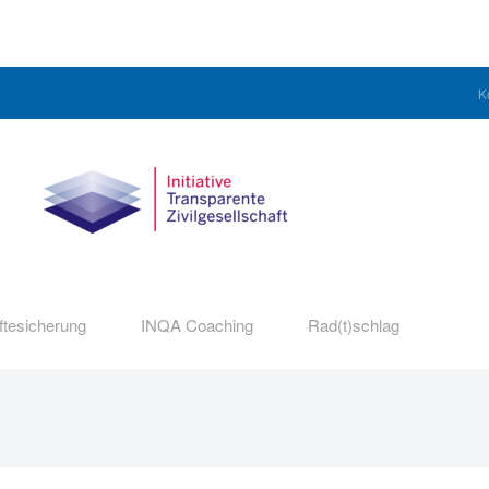
K
ftesicherung
INQA Coaching
Rad(t)schlag