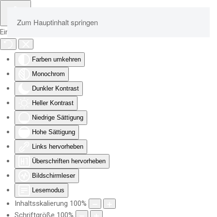
Zum Hauptinhalt springen
Eingabehilfen öffnen
Farben umkehren
Monochrom
Dunkler Kontrast
Heller Kontrast
Niedrige Sättigung
Hohe Sättigung
Links hervorheben
Überschriften hervorheben
Bildschirmleser
Lesemodus
Inhaltsskalierung
100
%
Schriftgröße
100
%